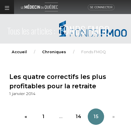
SE CONNECTER
FONDS FMOQ
Tous les articles :
Accueil
Chroniques
Fonds FMOQ
Les quatre correctifs les plus
profitables pour la retraite
1 janvier 2014
«
1
...
14
15
»