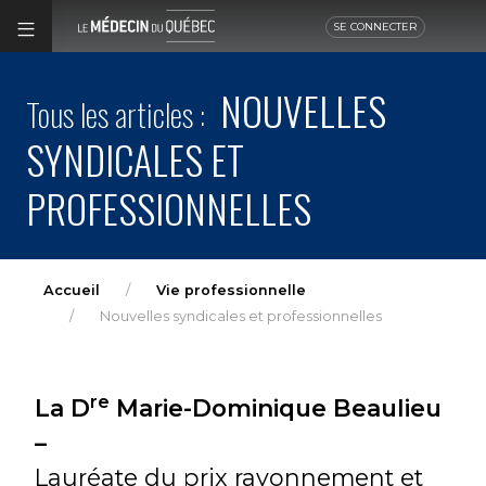
SE CONNECTER
NOUVELLES
Tous les articles :
SYNDICALES ET
PROFESSIONNELLES
Accueil
Vie professionnelle
Nouvelles syndicales et professionnelles
re
La D
Marie-Dominique Beaulieu
–
Lauréate du prix rayonnement et