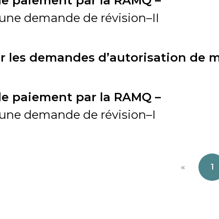
de paiement par la RAMQ –
e une demande de révision–II
our les demandes d’autorisation de
de paiement par la RAMQ –
re une demande de révision–I
«
1