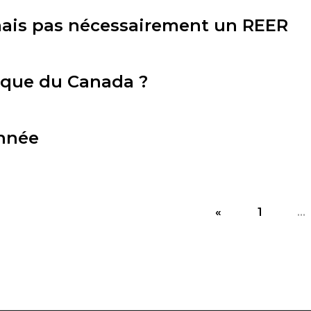
mais pas nécessairement un REER
anque du Canada ?
année
«
1
...