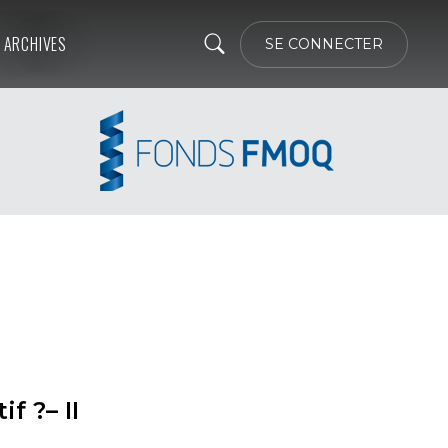
ARCHIVES
SE CONNECTER
f ?– II