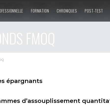
OFESSIONNELLE
FORMATION
CHRONIQUES
POST-TEST
NDS FMOQ
OQ
es épargnants
ammes d’assouplissement quantitati