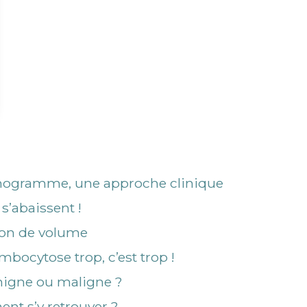
mogramme, une approche clinique
s’abaissent !
ion de volume
mbocytose trop, c’est trop !
nigne ou maligne ?
nt s’y retrouver ?