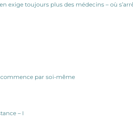
en exige toujours plus des médecins – où s’arrê
sée commence par soi-même
tance – I