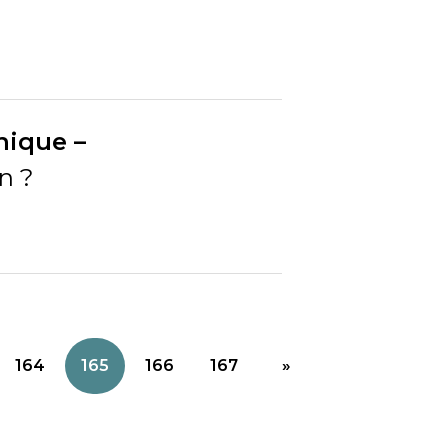
nique –
n ?
164
165
166
167
»