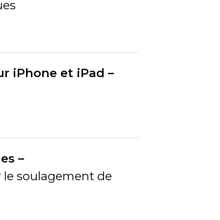
ues
r iPhone et iPad –
es –
r le soulagement de